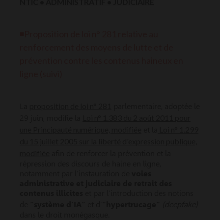
NTIC • ADMINISTRATIF • JUDICIAIRE
◾
Proposition de loi n° 281 relative au
renforcement des moyens de lutte et de
prévention contre les contenus haineux en
ligne (suivi)
proposition de loi n° 281
La
parlementaire, adoptée le
Loi n° 1.383 du 2 août 2011 pour
29 juin, modifie la
une Principauté numérique, modifiée
Loi n° 1.299
et la
du 15 juillet 2005 sur la liberté d'expression publique,
modifiée
afin de renforcer la prévention et la
répression des discours de haine en ligne,
notamment par l’instauration de
voies
administrative et judiciaire de retrait des
contenus illicites
et par l’introduction des notions
(deepfake)
de
"système d’IA"
et d’
"hypertrucage"
dans le droit monégasque.