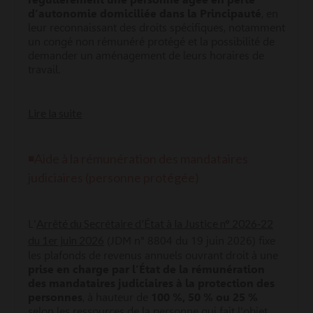
d’autonomie domiciliée dans la Principauté
, en
leur reconnaissant des droits spécifiques, notamment
un congé non rémunéré protégé et la possibilité de
demander un aménagement de leurs horaires de
travail.
Lire la suite
◾A
ide à la rémunération des mandataires
judiciaires (personne protégée)
Arrêté du Secrétaire d'État à la Justice n° 2026‑22
L'
du 1er juin 2026
(JDM n° 8804 du 19 juin 2026) fixe
les plafonds de revenus annuels ouvrant droit à une
prise en charge par l’État de la rémunération
des mandataires judiciaires à la protection des
personnes
, à hauteur de
100 %, 50 % ou 25 %
selon les ressources de la personne qui fait l'objet