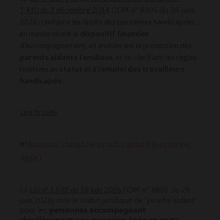
1.410 du 2 décembre 2014
(JDM n° 8805 du 26 juin
renforce les droits des personnes handicapées,
2026)
en modernisant le
dispositif financier
d’accompagnement, en améliorant la protection des
parents aidants familiaux
, et en clarifiant les règles
relatives au
statut
et à l’
emploi des travailleurs
handicapés
.
Lire la suite
◾Nouveau statut de proche aidant (personne
âgée)
Loi n° 1.592 du 18 juin 2026
La
(JDM n° 8805 du 26
juin 2026) crée le statut juridique de "proche aidant"
pour les
personnes accompagnant
régulièrement une personne âgée en perte