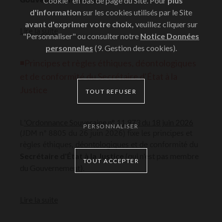
"Cookie" en bas de page du Site. Pour
plus
d'information
sur les cookies utilisés par le Site
avant d'exprimer votre choix,
veuillez cliquer sur
Lire la suite
"Personnaliser" ou consulter notre
Notice Données
personnelles
(9. Gestion des cookies).
◾P
r
incipes et règles éthiques, déontologiques
et de conformité du Secrétaire d'État à la
Justice
TOUT REFUSER
'Ordonnance Souveraine n° 11.973 du 18 juin 2026
L
PERSONNALISER
(JDM n° 8805 du 26 juin 2026) fixe les principes et
règles éthiques, déontologiques et de conformité du
Secrétaire d'État à la Justice
(qui n'est pas membre
TOUT ACCEPTER
du Gouvernement).
Lire la suite