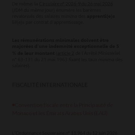
Circulaire n° 2026‑9 du 26 mai 2026
De même, la
(JDM du même jour) énumère les barèmes
revalorisés des salaires minima des
apprenti(e)s
lié(e)s par contrat d’apprentissage.
Les rémunérations minimales doivent être
majorées d’une indemnité exceptionnelle de 5
article 2
% de leur montant
(
de l’Arrêté Ministériel
n° 63-131 du 21 mai 1963 fixant les taux minima des
salaires).
FISCALITÉ INTERNATIONALE
◾
Convention fiscale entre la Principauté de
Monaco et les Émirats Arabes Unis (EAU)
Ordonnance Souveraine n° 11.964 du 12 juin 2026
L'