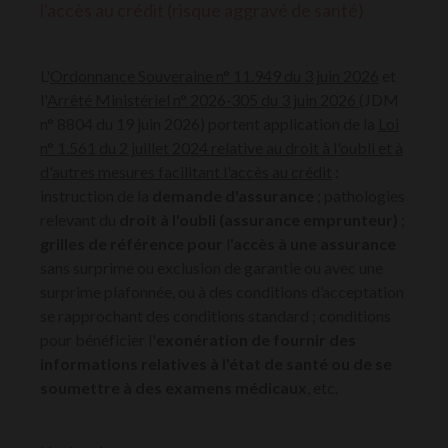
l'accès au crédit (risque aggravé de santé)
L'
Ordonnance Souveraine n° 11.949 du 3 juin 2026
et
l'
Arrêté Ministériel n° 2026‑305 du 3 juin 2026
(JDM
n° 8804 du 19 juin 2026) portent application de la
Loi
n° 1.561 du 2 juillet 2024 relative au droit à l'oubli et à
d'autres mesures facilitant l'accès au crédit
:
instruction de la
demande d'assurance
; pathologies
relevant du
droit à l'oubli (assurance emprunteur)
;
grilles de référence pour
l
'accès à une
assurance
sans surprime ou exclusion de garantie ou avec une
surprime plafonnée, ou à des conditions d’acceptation
se rapprochant des conditions standard ; conditions
pour bénéficier l'
exonération de fournir des
informations relatives à l'état de santé ou de se
soumettre à des examens médicaux
,
etc.