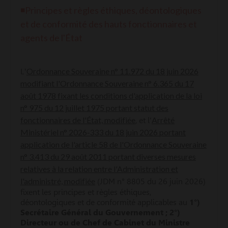
◾P
r
incipes et règles éthiques, déontologiques
et de conformité des hauts fonctionnaires et
agents de l'État
Ordonnance Souveraine n° 11.972 du 18 juin 2026
L'
modifiant l'Ordonnance Souveraine n° 6.365 du 17
août 1978 fixant les conditions d'application de la loi
n° 975 du 12 juillet 1975 portant statut des
fonctionnaires de l'État, modifiée
Arrêté
, et l'
Ministériel n° 2026‑333 du 18 juin 2026 portant
application de l'article 58 de l'Ordonnance Souveraine
n° 3.413 du 29 août 2011 portant diverses mesures
relatives à la relation entre l'Administration et
l'administré, modifiée
(JDM n° 8805 du 26 juin 2026)
fixent les principes et règles éthiques,
déontologiques et de conformité applicables au
1
°)
Secrétaire Général du Gouvernement ;
2°)
Directeur ou de Chef de Cabinet du Ministre