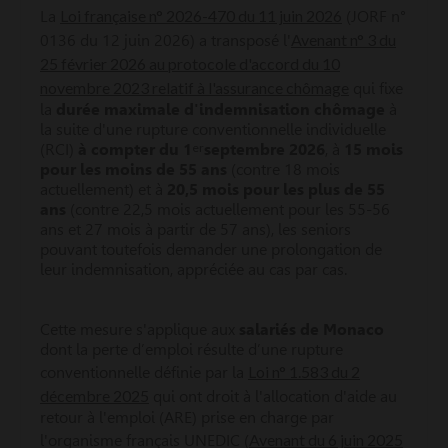
Loi française n° 2026-470 du 11 juin 2026
La
(JORF n°
Avenant n° 3 du
0136 du 12 juin 2026) a transposé l'
25 février 2026 au protocole d'accord du 10
novembre 2023 relatif à l'assurance chômage
qui fixe
la
durée maximale d'indemnisation chômage
à
la suite d'une rupture conventionnelle individuelle
(RCI)
à compter du 1
er
septembre 2026
, à
15 mois
pour les moins de 55 ans
(contre 18 mois
actuellement) et à
20,5 mois pour les plus de 55
ans
(contre 22,5 mois actuellement pour les 55-56
ans et 27 mois à partir de 57 ans), les seniors
pouvant toutefois demander une prolongation de
leur indemnisation, appréciée au cas par cas.
Cette mesure s'applique aux
salariés de Monaco
dont la perte d’emploi résulte d’une rupture
Loi n° 1.583 du 2
conventionnelle définie par la
décembre 2025
qui ont droit à l'allocation d'aide au
retour à l'emploi (ARE) prise en charge par
Avenant du 6 juin 2025
l'organisme français UNEDIC (