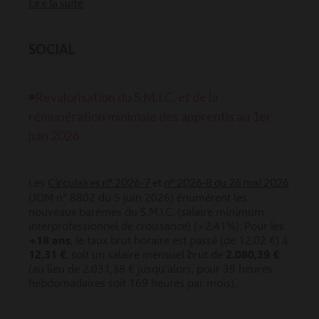
Lire la suite
SOCIAL
◾Revalorisation du S.M.I.C. et de la
rémunération minimale des apprentis au 1er
juin 2026
Circulaires n° 2026‑7
n° 2026‑8 du 26 mai 2026
Les
et
(JDM n° 8802 du 5 juin 2026) énumèrent les
nouveaux barèmes du S.M.I.C. (salaire minimum
interprofessionnel de croissance) (+2,41%). Pour les
+18 ans
, le taux brut horaire est passé (de 12,02 €) à
12,
31 €
, soit un salaire mensuel brut de
2.080,39 €
(au lieu de 2.031,38 € jusqu'alors, pour 39 heures
hebdomadaires soit 169 heures par mois).