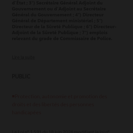
d’État ; 3°) Secrétaire Général Adjoint du
Gouvernement ou d’Adjoint au Secrétaire
Général du Gouvernement ; 4°) Directeur
Général de Département ministériel ; 5°)
Directeur de la Sûreté Publique ; 6°) Directeur-
Adjoint de la Sûreté Publique ; 7°) emplois
relevant du grade de Commissaire de Police.
Lire la suite
PUBLIC
◾
Protection, autonomie et promotion des
droits et des libertés des personnes
handicapées
Loi n° 1.591 du 18 juin 2026 modifiant la loi n°
La