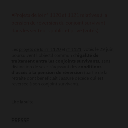
◾Projets de loi n° 1120 et 1121 relatives à la
pension de réversion du conjoint survivant
dans les secteurs public et privé (votés)
projets de loi n° 1120
n° 1121
Les
et
, votés le 29 juin,
poursuivent l'objectif commun d'
égalité de
traitement entre les conjoints survivants,
sans
distinction de sexe, s'agissant des
conditions
d'accès à la pension de réversion
(partie de la
retraite dont bénéficiait l’assuré décédé qui est
reversée à son conjoint survivant).
Lire la suite
PRESSE