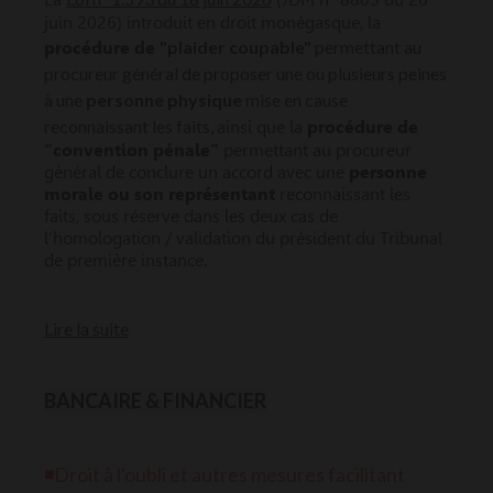
juin 2026) introduit en droit monégasque, la
"plaider coupable"
permettant au
p
rocédure de
procureur général de proposer une ou plusieurs peines
à une
personne physique
mise en cause
reconnaissant les faits,
ainsi que la
procédure de
"convention pénale"
permettant au procureur
général de conclure un accord avec une
p
ersonne
morale ou son représentant
reconnaissant les
faits, sous réserve dans les deux cas de
l’homologation / validation du président du Tribunal
de première instance.
Lire la suite
BANCAIRE & FINANCIER
◾Droit à l'oubli et autres mesures facilitant