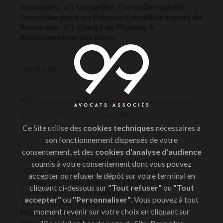
Souverain
;
4
°)
Conseiller, Conseiller spécial,
Conseiller privé ou Premier Conseiller auprès du
Souverain
;
5
°)
Chargé de Mission, 6.
Administrateur des Biens.
Lire la suite
◾Principes et règles éthiques, déontologiques
et de conformité
des membres du
Gouvernement
Ce Site utilise des
cookies techniques
nécessaires à
son fonctionnement dispensés de votre
consentement, et des
cookies d'analyse d'audience
Ordonnance Souveraine n° 11.971 du 18 juin 2026
L'
soumis à votre consentement dont vous pouvez
(JDM n° 8805 du 26 juin 2026) actualise
accepter ou refuser le dépôt sur votre terminal en
Ordonnance Souveraine n° 9.931 du 15 juin 2023
l'
cliquant ci-dessous sur
"Tout refuser"
ou
"Tout
fixant les principes et règles éthiques,
accepter"
ou
"Personnaliser"
. Vous pouvez à tout
déontologiques et de conformité applicables au
moment revenir sur votre choix en cliquant sur
Ministre d'État
et aux
Conseillers de
Gouvernement-Ministres
.