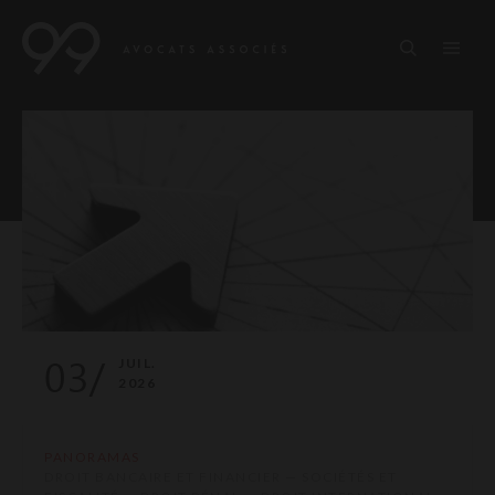
03/
JUIL.
2026
PANORAMAS
DROIT BANCAIRE ET FINANCIER — SOCIÉTÉS ET