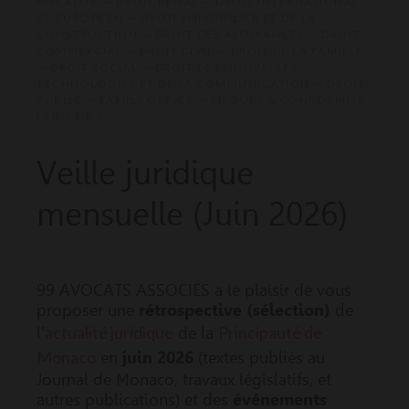
FISCALITÉ — DROIT PÉNAL — DROIT INTERNATIONAL
ET EUROPÉEN — DROIT IMMOBILIER ET DE LA
CONSTRUCTION — DROIT DES ASSURANCES — DROIT
COMMERCIAL — DROIT CIVIL — DROIT DE LA FAMILLE
— DROIT SOCIAL — DROIT DES NOUVELLES
TECHNOLOGIES ET DE LA COMMUNICATION — DROIT
PUBLIC — FAMILY OFFICE — RISQUES & CONFORMITÉ
LCB/FT-P-C
Veille juridique
mensuelle (Juin 2026)
99 AVOCATS ASSOCIÉS a le plaisir de vous
proposer une
rétrospective (sélection)
de
actualité juridique
Principauté de
l'
de la
Monaco
en
juin
2026
(textes publiés au
Journal de Monaco, travaux législatifs, et
autres publications) et des
événements