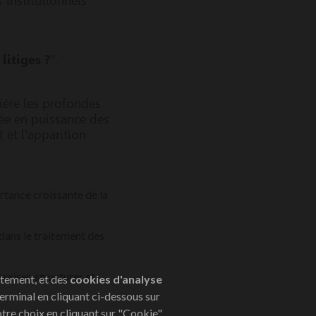
 institutionnels
litiges ?
".
mière les profondes
tée en puissance des
 et l'apparition
tance croissante de la
 dans le traitement des
riser, structurer et
tement, et des
cookies d'analyse
rminal en cliquant ci-dessous sur
tre choix en cliquant sur "Cookie"