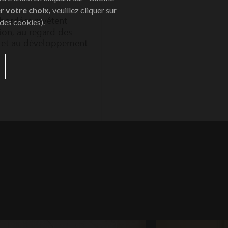
r votre choix,
veuillez cliquer sur
 abordées revêtent
 des cookies).
ion, au regard des
e et au développement