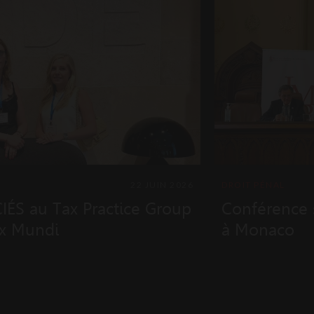
22 JUIN 2026
DROIT PÉNAL
S au Tax Practice Group
Conférence s
ex Mundi
à Monaco