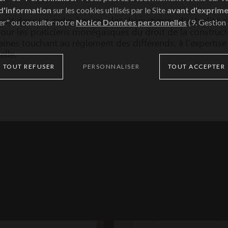
 d'information
sur les cookies utilisés par le Site
avant d'exprime
scrit dans un cadre français, les thématiques d’actualité
er" ou consulter notre
Notice Données personnelles
(9. Gestion
our les praticiens monégasques du droit de la construct
ines touchant au règlement des différends, à l’expertis
elle.
TOUT REFUSER
PERSONNALISER
TOUT ACCEPTER