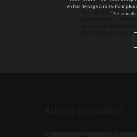
en bas de page du Site. Pour
plus
Si ce Colloque s’est in
"Personnalis
également un intérêt p
évolutions contempora
de l’intelligence artifici
Autres actualités