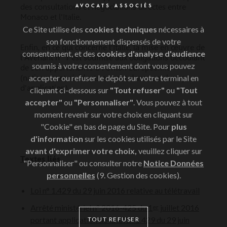
des consultations et négociations directes entre
Monaco et l'Italie.
Ce Site utilise des
cookies techniques
nécessaires à
son fonctionnement dispensés de votre
Enfin, en ce qui concerne l'Italie, la mise en œuvre de
consentement, et des
cookies d'analyse d'audience
l'Avenant n° 1 est soumise aux obligations découlant
soumis à votre consentement dont vous pouvez
de son appartenance à l’Union Européenne
accepter ou refuser le dépôt sur votre terminal en
(nationaux et résidents entrant dans son champ
d'application).
cliquant ci-dessous sur
"Tout refuser"
ou
"Tout
accepter"
ou
"Personnaliser"
. Vous pouvez à tout
moment revenir sur votre choix en cliquant sur
"Cookie" en bas de page du Site. Pour
plus
* * *
d'information
sur les cookies utilisés par le Site
avant d'exprimer votre choix,
veuillez cliquer sur
Textes liés
"Personnaliser" ou consulter notre
Notice Données
personnelles
(9. Gestion des cookies).
Loi n° 1.429 du 29 juin 2016 relative au télétravail
Arrêté ministériel n° 2016-425 du 1
juillet 2016
er
portant application de la loi n° 1.429 du 29 juin
TOUT REFUSER