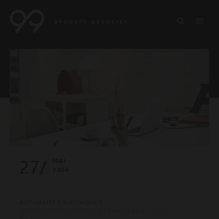
27/
MAI
2024
ACTUALITÉS JURIDIQUES
DROIT INTERNATIONAL ET EUROPÉEN — DROIT