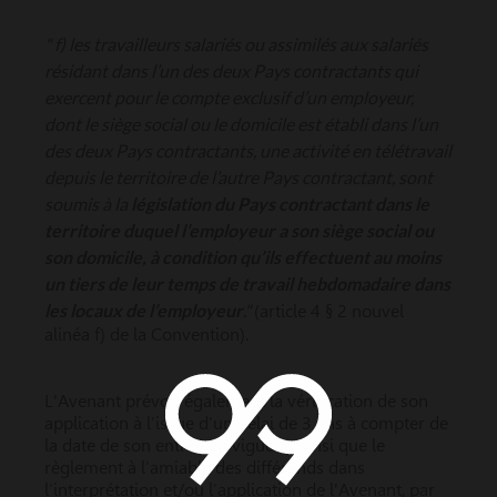
" f) les travailleurs salariés ou assimilés aux salariés
résidant dans l’un des deux Pays contractants qui
exercent pour le compte exclusif d’un employeur,
dont le siège social ou le domicile est établi dans l’un
des deux Pays contractants, une activité en télétravail
depuis le territoire de l’autre Pays contractant, sont
soumis à la
législation du Pays contractant dans le
territoire duquel l’employeur a son siège social ou
son domicile, à condition qu’ils effectuent au moins
un tiers de leur temps de travail hebdomadaire dans
les locaux de l’employeur
."
(article 4 § 2 nouvel
alinéa f) de la Convention).
L'Avenant prévoit également la vérification de son
application à l’issue d’un délai de 3 ans à compter de
la date de son entrée en vigueur, ainsi que le
règlement à l’amiable des différends dans
l’interprétation et/ou l’application de l'Avenant, par