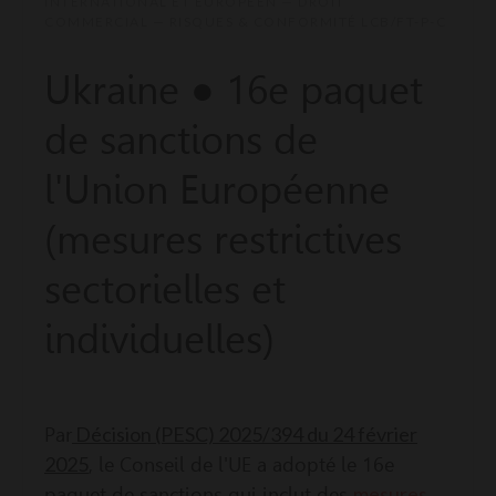
INTERNATIONAL ET EUROPÉEN — DROIT
COMMERCIAL — RISQUES & CONFORMITÉ LCB/FT-P-C
Ukraine ● 16e paquet
de sanctions de
l'Union Européenne
(mesures restrictives
sectorielles et
individuelles)
Décision (PESC) 2025/394 du 24 février
Par
2025
, le Conseil de l'UE a adopté le 16e
mesures
paquet de sanctions qui inclut des