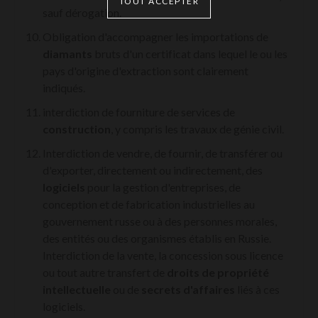
TOUT ACCEPTER
sauf dérogation.
Obligation d'accompagner les importations de
diamants
bruts d'un certificat dans lequel le ou les
pays d'origine d'extraction sont clairement
indiqués.
interdiction de fourniture de services de
construction
, y compris les travaux de génie civil.
Interdiction de vendre, de fournir, de transférer ou
d'exporter, directement ou indirectement, des
logiciels
pour la gestion d'entreprises, de
conception et de fabrication industrielles au
gouvernement russe ou à des personnes morales,
des entités ou des organismes établis en Russie.
Interdiction de la vente, la concession sous licence
ou tout autre transfert de
droits de propriété
intellectuelle
ou de
secrets d'affaires
liés à ces
logiciels.