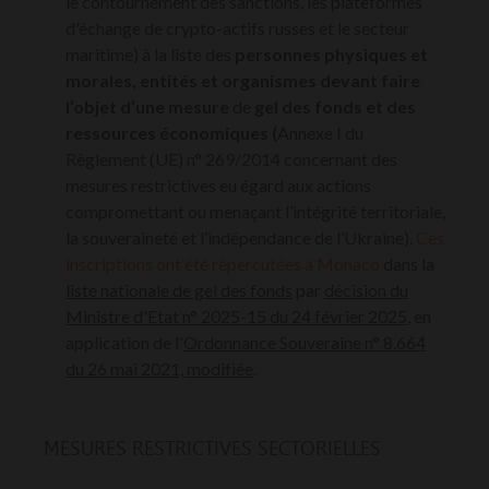
le contournement des sanctions, les plateformes
d'échange de crypto-actifs russes et le secteur
maritime) à la liste des
personnes physiques et
morales, entités et organismes devant faire
l’objet d’une mesure
de
gel des fonds et des
ressources économiques (
Annexe I du
Règlement (UE) n° 269/2014 concernant des
mesures restrictives eu égard aux actions
compromettant ou menaçant l’intégrité territoriale,
la souveraineté et l’indépendance de l’Ukraine).
Ces
inscriptions ont été répercutées à Monaco
dans la
liste nationale de gel des fonds
par
décision du
Ministre d'Etat n° 2025-15 du 24 février 2025
, en
application de l'
Ordonnance Souveraine n° 8.664
du 26 mai 2021, modifiée
.
MESURES RESTRICTIVES SECTORIELLES