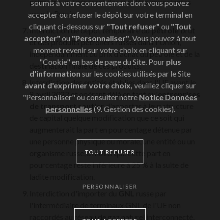
primaire
, qui génèrent des recettes importantes
soumis à votre consentement dont vous pouvez
pour la Russie.
accepter ou refuser le dépôt sur votre terminal en
cliquant ci-dessous sur
"Tout refuser"
ou
"Tout
Interdiction de dépôt temporaire du
pétrole
brut
accepter"
ou
"Personnaliser"
. Vous pouvez à tout
et des produits pétroliers russes dans l'Union,
moment revenir sur votre choix en cliquant sur
indépendamment du prix d'achat du pétrole et de la
"Cookie" en bas de page du Site. Pour
plus
destination finale de ces produits.
d'information
sur les cookies utilisés par le Site
Interdiction des entités établies dans l'UE avant le
avant d'exprimer votre choix,
veuillez cliquer sur
8 avril 2022 et opérant déjà en tant qu'
entreprises
"Personnaliser" ou consulter notre
Notice Données
de transport routier
d'apporter à leur structure
personnelles
(9. Gestion des cookies).
de capital quelque modification que ce soit qui
augmenterait la part en pourcentage détenue par
une personne physique ou morale, une entité ou un
TOUT REFUSER
organisme russe, à moins que cette part en
pourcentage reste inférieure à 25 % à la suite de
ladite modification.
PERSONNALISER
Interdiction d'importer du
GNL
russe par
l'intermédiaire de terminaux GNL de l'UE non
raccordés au réseau de gaz naturel interconnecté,