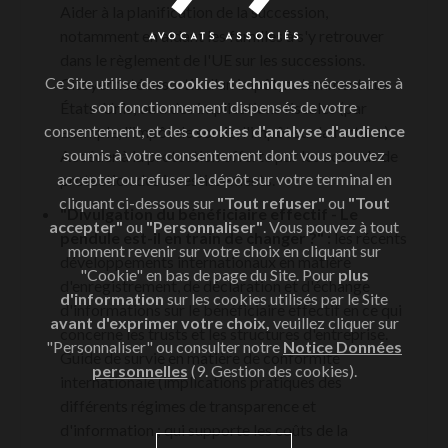
Aider à la planification de la succession,
notamment en aidant les familles à s'y retrouver
dans le règlement de l'UE sur les successions.
Ce Site utilise des
cookies techniques
nécessaires à
Citoyenneté assortie d'un impôt, notamment aux
son fonctionnement dispensés de votre
États-Unis, ou a des implications fiscales (par
consentement, et des
cookies d'analyse d'audience
exemple, l'impôt de sortie, l'impôt sur la fortune).
soumis à votre consentement dont vous pouvez
Accéder à la protection offerte par les accords de
accepter ou refuser le dépôt sur votre terminal en
protection des investissements.
cliquant ci-dessous sur
"Tout refuser"
ou
"Tout
"Divulgation du bénéficiaire effectif - Le
accepter"
ou
"Personnaliser"
. Vous pouvez à tout
pendule est-il en train de changer ?" :
les récents
moment revenir sur votre choix en cliquant sur
développements internationaux en matière
"Cookie" en bas de page du Site. Pour
plus
d'enregistrement, de déclaration et d'échange
d'information
sur les cookies utilisés par le Site
d'informations sur le bénéficiaire effectif en ce qui
avant d'exprimer votre choix,
veuillez cliquer sur
concerne les trusts et les structures d'entreprise.
"Personnaliser" ou consulter notre
Notice Données
Guide de survie en matière de conformité
personnelles
(9. Gestion des cookies).
internationale (implications pratiques des
différents régimes de transparence et
d'information ; qui supporte les coûts de la