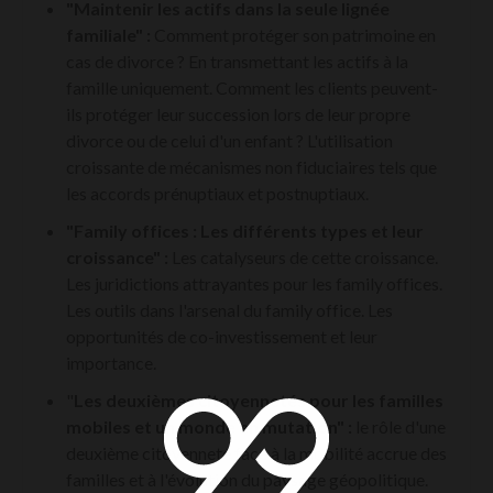
"Maintenir les actifs dans la seule lignée
familiale" :
Comment protéger son patrimoine en
cas de divorce ? En transmettant les actifs à la
famille uniquement. Comment les clients peuvent-
ils protéger leur succession lors de leur propre
divorce ou de celui d'un enfant ? L'utilisation
croissante de mécanismes non fiduciaires tels que
les accords prénuptiaux et postnuptiaux.
"Family offices : Les différents types et leur
croissance"
:
Les catalyseurs de cette croissance.
Les juridictions attrayantes pour les family offices.
Les outils dans l'arsenal du family office. Les
opportunités de co-investissement et leur
importance.
"
Les deuxièmes citoyennetés pour les familles
mobiles et un monde en mutation"
:
le rôle d'une
deuxième citoyenneté face à la mobilité accrue des
familles et à l'évolution du paysage géopolitique.