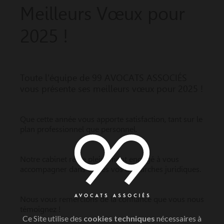
Meilleurs Vœux pour
2025 !
Toute l'équipe de 99 AVOCATS ASSOCIÉS
vous présente ses meilleurs vœux pour 2025 !
Que cette année vous apporte satisfaction, tant sur le
plan professionnel que personnel.
Notre cabinet reste pleinement engagé à vous
accompagner dans toutes vos démarches juridiques.
Nous vous remercions de la confiance que vous nous
témoignez !
Ce Site utilise des
cookies techniques
nécessaires à