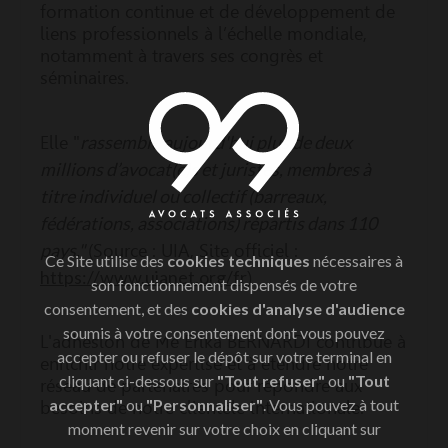
formation continue et de développement de
liens professionnels à l’échelle mondiale,
notamment à travers ses congrès et
séminaires.
rassemble aujourd'hui plus de deux
Elle "
millions d’avocat(e)s et juristes, membres à
titre individuel ou collectif (barreaux,
fédérations, associations) répartis dans 110
pays."
(Source : UIA, Site officiel :
Ce Site utilise des
cookies techniques
nécessaires à
https://www.uianet.org/fr
)
son fonctionnement dispensés de votre
consentement, et des
cookies d'analyse d'audience
soumis à votre consentement dont vous pouvez
L'adhésion de Me Erika BERNARDI contribue à
accepter ou refuser le dépôt sur votre terminal en
enrichir notre expertise et à étendre notre
cliquant ci-dessous sur
"Tout refuser"
ou
"Tout
réseau de partenaires pour répondre aux
accepter"
ou
"Personnaliser"
. Vous pouvez à tout
besoins de notre clientèle internationale.
moment revenir sur votre choix en cliquant sur