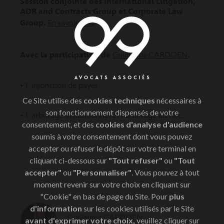
Session conjointe des International Litigation,
ADR and Contracts Group et Corporate Law
En savoir plus
Group.
Guillaume CARDOEN
Avec la participation de
.
• L’injonction de payer
Ce Site utilise des
cookies techniques
nécessaires à
son fonctionnement dispensés de votre
• L’arbitrage institutionnel et l’arbitrage ad hoc.
consentement, et des
cookies d'analyse d'audience
soumis à votre consentement dont vous pouvez
accepter ou refuser le dépôt sur votre terminal en
cliquant ci-dessous sur
"Tout refuser"
ou
"Tout
accepter"
ou
"Personnaliser"
. Vous pouvez à tout
moment revenir sur votre choix en cliquant sur
"Cookie" en bas de page du Site. Pour
plus
d'information
sur les cookies utilisés par le Site
Guillaume CARDOËN
avant d'exprimer votre choix,
veuillez cliquer sur