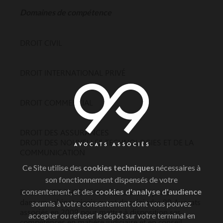
Domaines de compétence
DROIT CIVIL
DROIT INTERNATIONAL PRIVÉ
DROIT COMMERCIAL
DROIT DES ASSURANCES
DROIT DES NOUVELLES TECHNOLOGIES ET DE LA
COMMUNICATION
Ce Site utilise des
cookies techniques
nécessaires à
son fonctionnement dispensés de votre
consentement, et des
cookies d'analyse d'audience
Rozenn LE BOHEC ICYK a été associée pendant 9 ans
dans un cabinet niçois avant de rejoindre 99 Avocats
soumis à votre consentement dont vous pouvez
associés en 2009 pour mettre à disposition ses
accepter ou refuser le dépôt sur votre terminal en
compétences en matière judiciaire et en conseil.