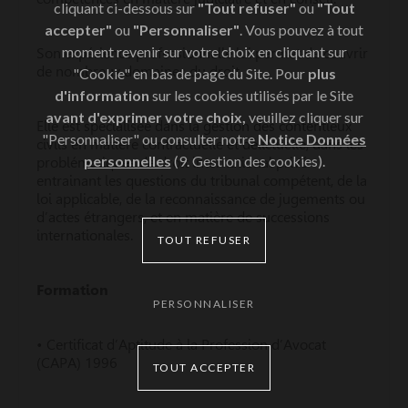
cliquant ci-dessous sur
"Tout refuser"
ou
"Tout
accepter"
ou
"Personnaliser"
. Vous pouvez à tout
moment revenir sur votre choix en cliquant sur
Son expérience professionnelle lui permet de couvrir
de nombreux domaines du droit.
"Cookie" en bas de page du Site. Pour
plus
d'information
sur les cookies utilisés par le Site
avant d'exprimer votre choix,
veuillez cliquer sur
Elle est spécialisée dans la gestion des contentieux
"Personnaliser" ou consulter notre
Notice Données
civils en matière contractuelle et délictuelle, dans les
personnelles
(9. Gestion des cookies).
problématiques de droit international privé
entrainant les questions du tribunal compétent, de la
loi applicable, de la reconnaissance de jugements ou
d’actes étrangers, et en matière de successions
internationales.
TOUT REFUSER
Formation
PERSONNALISER
• Certificat d’Aptitude à la Profession d’Avocat
(CAPA) 1996
TOUT ACCEPTER