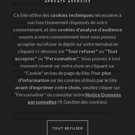
DROIT DES ASSURANCES
Ce Site utilise des
cookies techniques
nécessaires à
Olivier SEUROT intègre le cabinet en 2003. Ses
son fonctionnement dispensés de votre
compétences lui permettent d’intervenir dans tout
consentement, et des
cookies d'analyse d'audience
contentieux civil.
soumis à votre consentement dont vous pouvez
accepter ou refuser le dépôt sur votre terminal en
cliquant ci-dessous sur
"Tout refuser"
ou
"Tout
Il s’est spécialisé en droit de la construction, et assure
les expertises judiciaires. Il est en outre devenu au fil
accepter"
ou
"Personnaliser"
. Vous pouvez à tout
des années un interlocuteur de référence pour les
moment revenir sur votre choix en cliquant sur
compagnies d’assurances, en matière d’accidents du
"Cookie" en bas de page du Site. Pour
plus
travail et de réparation du préjudice corporel.
d'information
sur les cookies utilisés par le Site
avant d'exprimer votre choix,
veuillez cliquer sur
Formation
"Personnaliser" ou consulter notre
Notice Données
personnelles
(9. Gestion des cookies).
• Maîtrise Carrières judiciaires (Université Nice-
Sophia-Antipolis)
TOUT REFUSER