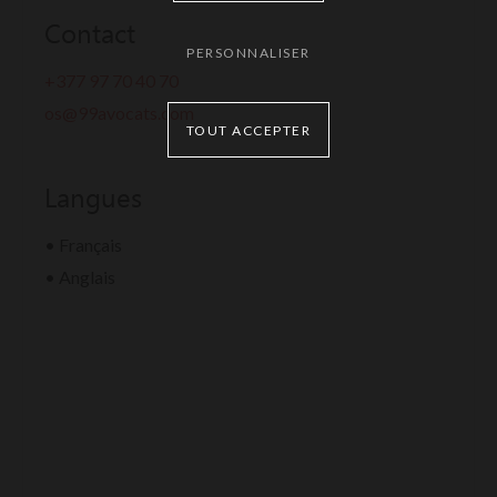
Contact
PERSONNALISER
+377 97 70 40 70
os@99avocats.com
TOUT ACCEPTER
Langues
• Français
• Anglais