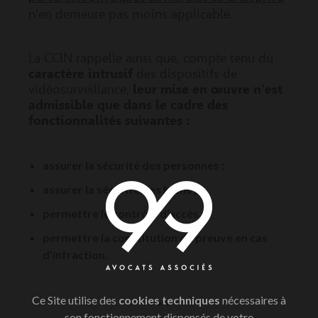
n'en demeure pas moins applicable.
La CCIN rappelle ainsi que, compte tenu du
caractère intrusif
des dispositifs de
vidéosurveillance,
leur mise en œuvre n'est
admissible que dans le cadre des
fonctionnalités suivantes :
assurer la sécurité des personnes ;
assurer la sécurité des biens ;
permettre le contrôle d'accès ;
permettre la constitution de preuve en cas
d’infraction.
Ce Site utilise des
cookies techniques
nécessaires à
* * *
son fonctionnement dispensés de votre