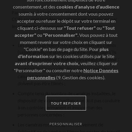
consentement, et des
cookies d'analyse d'audience
Par ailleurs, il n'est pas inutile de rappeler que la
soumis à votre consentement dont vous pouvez
vidéosurveillance mise en œuvre par
CCIN soumet la
accepter ou refuser le dépôt sur votre terminal en
les
magasins
notamment
a
ux règles suivantes
:
cliquant ci-dessous sur
"Tout refuser"
ou
"Tout
accepter"
ou
"Personnaliser"
. Vous pouvez à tout
moment revenir sur votre choix en cliquant sur
Les espaces privatifs mis à disposition des clients
"Cookie" en bas de page du Site. Pour
plus
(salons privés) ne doivent pas être filmés sauf s’ils
d'information
sur les cookies utilisés par le Site
sont utilisés pour leur monter des objets de valeur ;
avant d'exprimer votre choix,
veuillez cliquer sur
Sauf justification particulière (par exemple les
"Personnaliser" ou consulter notre
Notice Données
caisses), les postes de travail des salariés ne
personnelles
(9. Gestion des cookies).
doivent pas être filmés ;
Compte tenu du nombre de caméras installées, le
dispositif de vidéosurveillance ne doit pas conduire
TOUT REFUSER
à un contrôle permanent et inopportun des
personnes concernées ;
PERSONNALISER
Les caméras mobiles, après mouvement de
l’objectif, ne doivent pas filmer les postes de travail